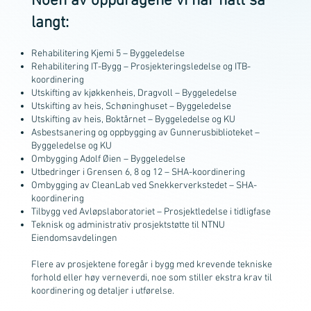
Noen av oppdragene vi har hatt så
langt:
Rehabilitering Kjemi 5 – Byggeledelse
Rehabilitering IT-Bygg – Prosjekteringsledelse og ITB-
koordinering
Utskifting av kjøkkenheis, Dragvoll – Byggeledelse
Utskifting av heis, Schøninghuset – Byggeledelse
Utskifting av heis, Boktårnet – Byggeledelse og KU
Asbestsanering og oppbygging av Gunnerusbiblioteket –
Byggeledelse og KU
Ombygging Adolf Øien – Byggeledelse
Utbedringer i Grensen 6, 8 og 12 – SHA-koordinering
Ombygging av CleanLab ved Snekkerverkstedet – SHA-
koordinering
Tilbygg ved Avløpslaboratoriet – Prosjektledelse i tidligfase
Teknisk og administrativ prosjektstøtte til NTNU
Eiendomsavdelingen
Flere av prosjektene foregår i bygg med krevende tekniske
forhold eller høy verneverdi, noe som stiller ekstra krav til
koordinering og detaljer i utførelse.