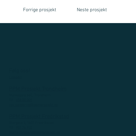
Forrige prosjekt
Neste prosjekt
Følg oss!
Linkedin
PPM Prosjekt Trondheim
Munkegata 66E, Trondheim
Tlf.:
458 00 009
roy.sandgrind@ppmprosjekt.no
PPM Prosjekt Fredrikstad
Storgata 3, 1607 Fredrikstad
Tlf.:
957 76 932
marte.forsberg@ppmprosjekt.no