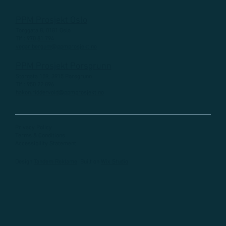
PPM Prosjekt Oslo
Torggata 8, 0181 Oslo
Tlf.:
970 81 794
vegar.bergum@ppmprosjekt.no
PPM Prosjekt Porsgrunn
Storgata 159, 3915 Porsgrunn
Tlf.:
950 22 896
hakon.riddervold@ppmprosjekt.no
Privacy Policy
Terms & Conditions
Accessibility Statement
Design
Tandem Reklame
. Built on
Wix Studio