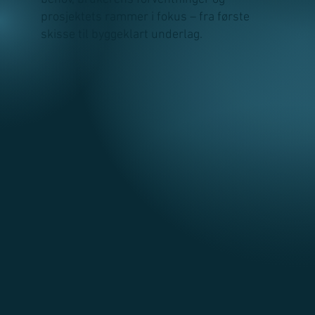
prosjektets rammer i fokus – fra første
skisse til byggeklart underlag.