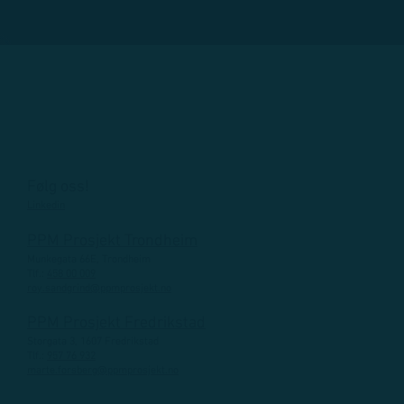
Følg oss!
Linkedin
PPM Prosjekt Trondheim
Munkegata 66E, Trondheim
Tlf.:
458 00 009
roy.sandgrind@ppmprosjekt.no
PPM Prosjekt Fredrikstad
Storgata 3, 1607 Fredrikstad
Tlf.:
957 76 932
marte.forsberg@ppmprosjekt.no