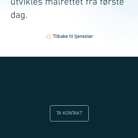
utvikles målrettet fra første
dag.
Tilbake til tjenester
Snakk med oss om
PROSJEKTERINGSLEDELSE
TA KONTAKT