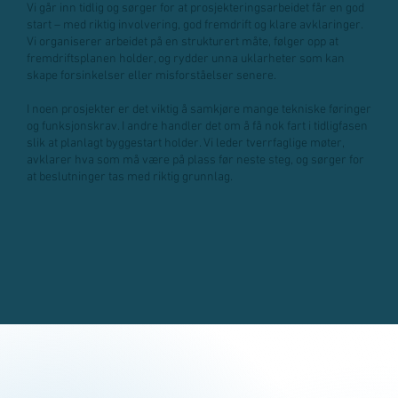
Vi går inn tidlig og sørger for at prosjekteringsarbeidet får en god
start – med riktig involvering, god fremdrift og klare avklaringer.
Vi organiserer arbeidet på en strukturert måte, følger opp at
fremdriftsplanen holder, og rydder unna uklarheter som kan
skape forsinkelser eller misforståelser senere.
I noen prosjekter er det viktig å samkjøre mange tekniske føringer
og funksjonskrav. I andre handler det om å få nok fart i tidligfasen
slik at planlagt byggestart holder. Vi leder tverrfaglige møter,
avklarer hva som må være på plass før neste steg, og sørger for
at beslutninger tas med riktig grunnlag.