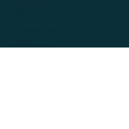
PPM Prosjekt Oslo
Torggata 8, 0181 Oslo
Tlf.:
970 81 794
vegar.bergum@ppmprosjekt.no
PPM Prosjekt Porsgrunn
Storgata 159, 3915 Porsgrunn
Tlf.:
950 22 896
hakon.riddervold@ppmprosjekt.no
Privacy Policy
Terms & Conditions
Accessibility Statement
Design
Tandem Reklame
. Built on
Wix Studio