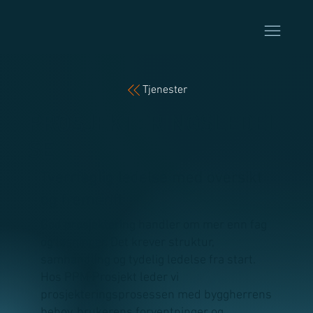
Tjenester
PROSJEKTERINGSLEDEL
SE
Tverrfaglig ledelse med oversikt
og fremdrift
God prosjektering handler om mer enn fag
og løsninger. Det krever struktur,
samhandling og tydelig ledelse fra start.
Hos PPM Prosjekt leder vi
prosjekteringsprosessen med byggherrens
behov, brukerens forventninger og